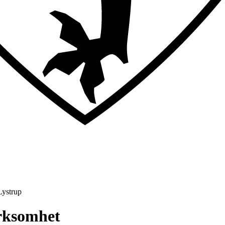
Lystrup
irksomhet