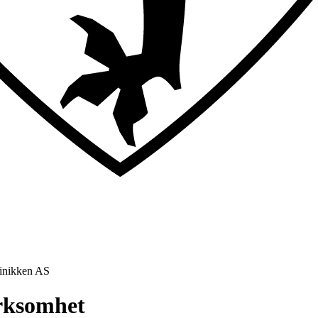
linikken AS
irksomhet