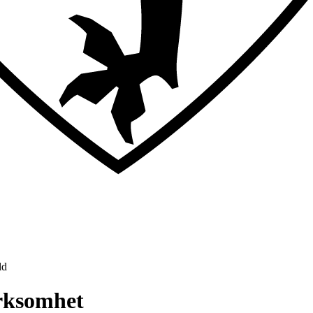
ld
irksomhet