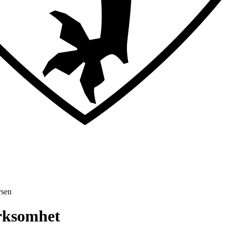
rsen
irksomhet