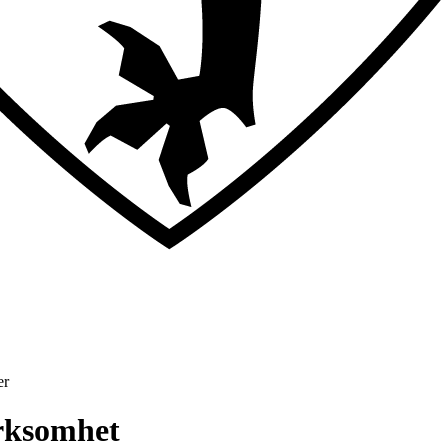
er
irksomhet