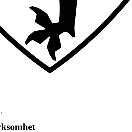
n
irksomhet