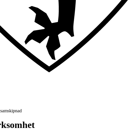
tsamskipnad
irksomhet