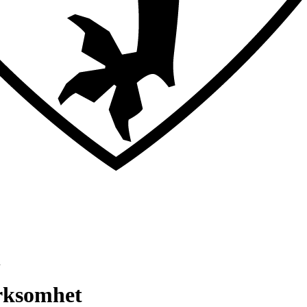
n
irksomhet