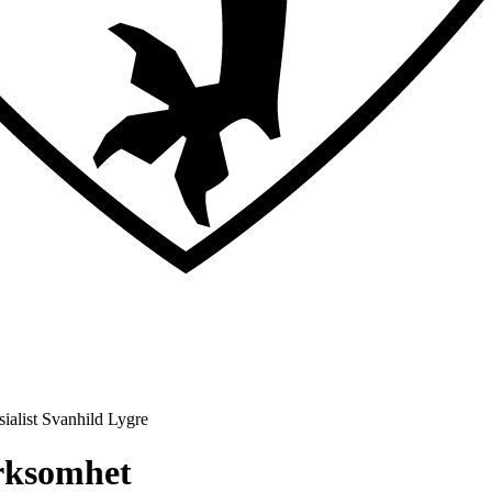
ialist Svanhild Lygre
irksomhet