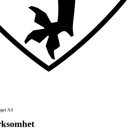
oger AS
irksomhet