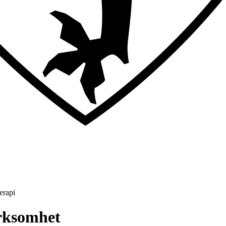
erapi
irksomhet