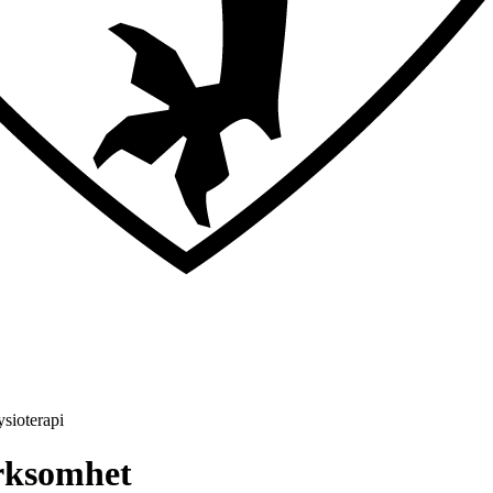
ysioterapi
irksomhet