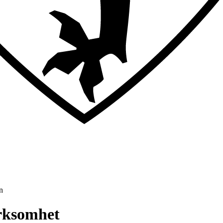
n
irksomhet