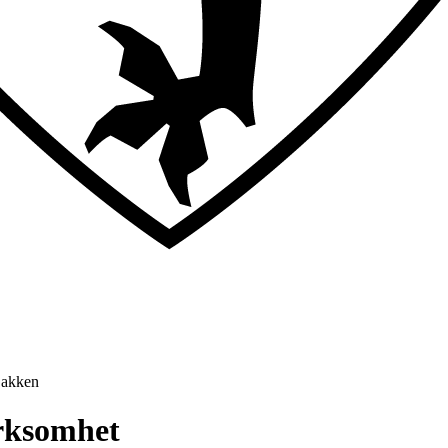
Bakken
irksomhet